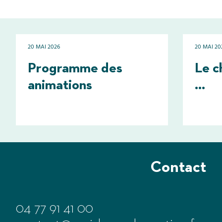
20 MAI 2026
20 MAI 20
Programme des
Le c
animations
...
Contact
04 77 91 41 00